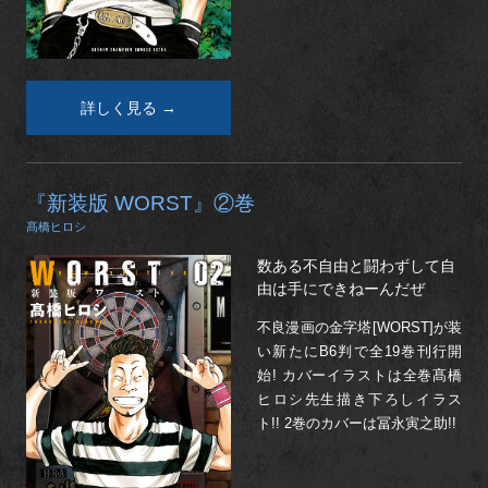
詳しく見る →
『新装版 WORST』②巻
髙橋ヒロシ
数ある不自由と闘わずして自
由は手にできねーんだぜ
不良漫画の金字塔[WORST]が装
い新たにB6判で全19巻刊行開
始! カバーイラストは全巻髙橋
ヒロシ先生描き下ろしイラス
ト!! 2巻のカバーは冨永寅之助!!