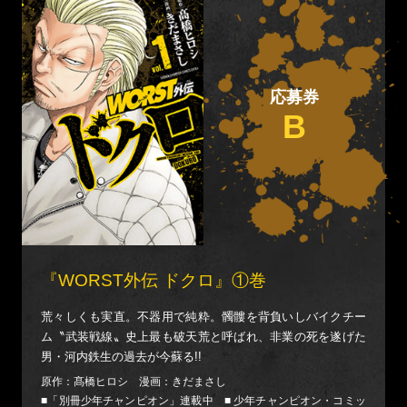
応募券
B
『WORST外伝 ドクロ』①巻
荒々しくも実直。不器用で純粋。髑髏を背負いしバイクチー
ム〝武装戦線〟史上最も破天荒と呼ばれ、非業の死を遂げた
男・河内鉄生の過去が今蘇る!!
原作：髙橋ヒロシ 漫画：きだまさし
■「別冊少年チャンピオン」連載中 ■ 少年チャンピオン・コミッ