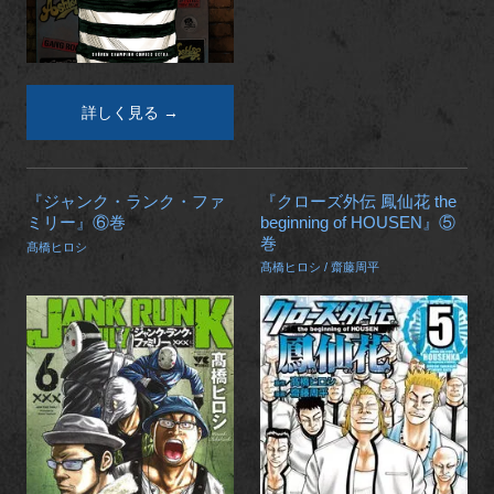
詳しく見る →
『ジャンク・ランク・ファ
『クローズ外伝 鳳仙花 the
ミリー』⑥巻
beginning of HOUSEN』⑤
巻
髙橋ヒロシ
髙橋ヒロシ / 齋藤周平